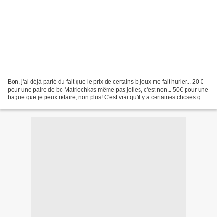
Bon, j'ai déjà parlé du fait que le prix de certains bijoux me fait hurler... 20 €
pour une paire de bo Matriochkas même pas jolies, c'est non... 50€ pour une
bague que je peux refaire, non plus! C'est vrai qu'il y a certaines choses qui
sont hors de...