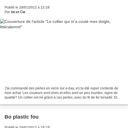
Publié le 28/01/2012 à 22:28
Par
bo et Cie
J'ai commandé des perles en verre sur e-bay, et j'ai été super contente de
mon achat. Les couleurs sont vives et elles sont un peu lourdes, signe de
qualité? Un collier est né grâce à ces perles, avec du fil de fer torsadé: Et
des boucles d'oreilles assorties:...
Bo plastic fou
Publié le 16/01/2012 à 18:19