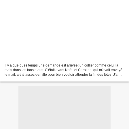
Il y a quelques temps une demande est arrivée: un collier comme celui là,
mais dans les tons bleus. C'était avant Noël, et Caroline, qui m'avait envoyé
le mail, a été assez gentille pour bien vouloir attendre la fin des fêtes. J'ai
donc cherché des perles,...