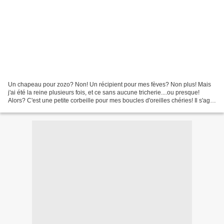
Un chapeau pour zozo? Non! Un récipient pour mes fèves? Non plus! Mais
j'ai été la reine plusieurs fois, et ce sans aucune tricherie....ou presque!
Alors? C'est une petite corbeille pour mes boucles d'oreilles chéries! Il s'agit
de perles Hama. Il suffit...