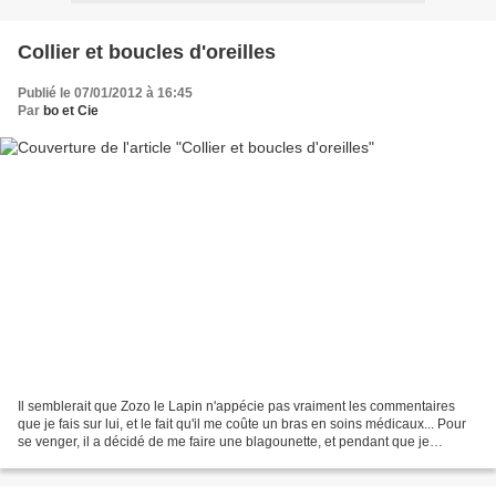
Collier et boucles d'oreilles
Publié le 07/01/2012 à 16:45
Par
bo et Cie
Il semblerait que Zozo le Lapin n'appécie pas vraiment les commentaires
que je fais sur lui, et le fait qu'il me coûte un bras en soins médicaux... Pour
se venger, il a décidé de me faire une blagounette, et pendant que je
m'habillais sans mes lunettes...