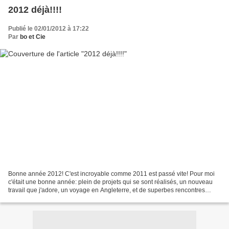
2012 déjà!!!!
Publié le 02/01/2012 à 17:22
Par
bo et Cie
Bonne année 2012! C'est incroyable comme 2011 est passé vite! Pour moi
c'était une bonne année: plein de projets qui se sont réalisés, un nouveau
travail que j'adore, un voyage en Angleterre, et de superbes rencontres
grâce au blog! Je n'aime pas les...