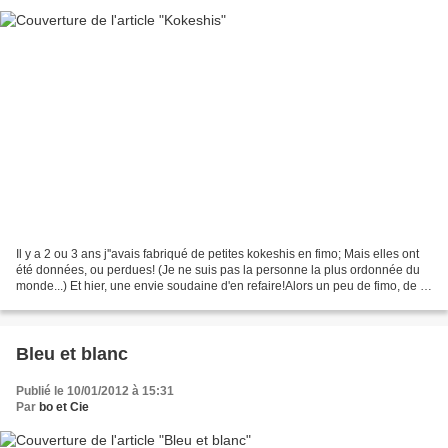
Il y a 2 ou 3 ans j''avais fabriqué de petites kokeshis en fimo; Mais elles ont
été données, ou perdues! (Je ne suis pas la personne la plus ordonnée du
monde...) Et hier, une envie soudaine d'en refaire!Alors un peu de fimo, de la
peinture et une douzaine...
Bleu et blanc
Publié le 10/01/2012 à 15:31
Par
bo et Cie