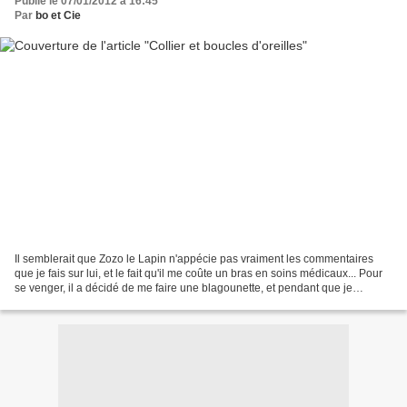
Publié le 07/01/2012 à 16:45
Par
bo et Cie
Il semblerait que Zozo le Lapin n'appécie pas vraiment les commentaires
que je fais sur lui, et le fait qu'il me coûte un bras en soins médicaux... Pour
se venger, il a décidé de me faire une blagounette, et pendant que je
m'habillais sans mes lunettes...