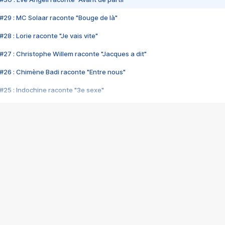
#29 : MC Solaar raconte "Bouge de là"
28 : Lorie raconte "Je vais vite"
#27 : Christophe Willem raconte "Jacques a dit"
#26 : Chimène Badi raconte "Entre nous"
#25 : Indochine raconte "3e sexe"
#24 : Zaho raconte "C'est chelou"
#23 : Patrick Bruel raconte "Au café des délices"
#22 : Kyo raconte "Le chemin"
#21 : Nolwenn Leroy raconte "Cassé"
#20 : Patrick Hernandez raconte "Born to be alive"
#19 : Lorie raconte "Près de moi"
#18 : Michael Jones raconte "A nos actes manqués" (avec Jean-Jacque