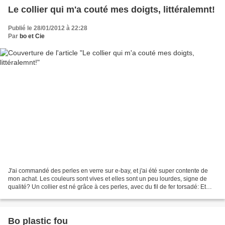
Le collier qui m'a couté mes doigts, littéralemnt!
Publié le 28/01/2012 à 22:28
Par
bo et Cie
J'ai commandé des perles en verre sur e-bay, et j'ai été super contente de
mon achat. Les couleurs sont vives et elles sont un peu lourdes, signe de
qualité? Un collier est né grâce à ces perles, avec du fil de fer torsadé: Et
des boucles d'oreilles assorties:...
Bo plastic fou