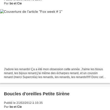
Par
bo et Cie
J'adore les renards! Ça a été mon obsession cette année. J'aime les tissus
renard, les bijoux renard,j'ai même des écharpes renard, et un coussin
renard (merci Supercréa) les renards, les renards, les renards!!!!!! Donc cette
semaine, on fait quoi? Des...
Boucles d'oreilles Petite Sirène
Publié le 21/02/2012 à 10:35
Par
bo et Cie