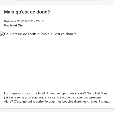
Mais qu'est ce donc?
Publié le 30/01/2012 à 20:36
Par
bo et Cie
Un chapeau pour zozo? Non! Un récipient pour mes fèves? Non plus! Mais
j'ai été la reine plusieurs fois, et ce sans aucune tricherie....ou presque!
Alors? C'est une petite corbeille pour mes boucles d'oreilles chéries! Il s'agit
de perles Hama. Il suffit...