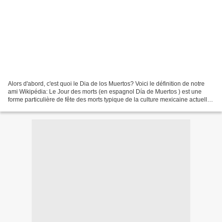
Alors d'abord, c'est quoi le Dia de los Muertos? Voici le définition de notre
ami Wikipédia: Le Jour des morts (en espagnol Día de Muertos ) est une
forme particulière de fête des morts typique de la culture mexicaine actuelle
qui s'observe aussi dans...