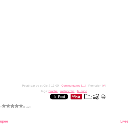
Posté par bo et Cie à 15:05 -
Commentaires [
…
]
- Permalien [
#
]
Tags:
broche
,
matriochka
,
feutrine
 ?
0 vote
oupée
Livr