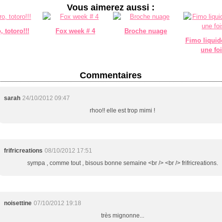
Vous aimerez aussi :
, totoro!!!
Fox week # 4
Broche nuage
Fimo liquid
une foi
Commentaires
sarah
24/10/2012 09:47
rhoo!! elle est trop mimi !
frifricreations
08/10/2012 17:51
sympa , comme tout , bisous bonne semaine <br /> <br /> frifricreations.
noisettine
07/10/2012 19:18
très mignonne...