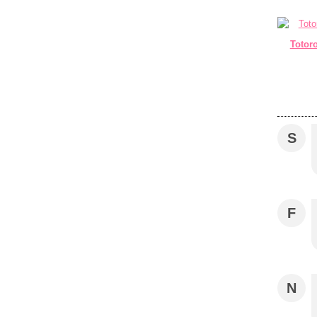
Totoro
S
F
N