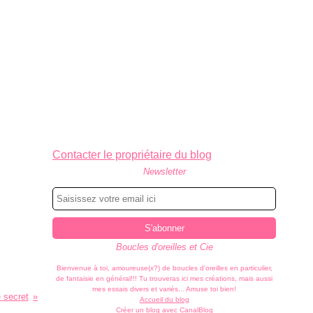
Contacter le propriétaire du blog
Newsletter
Boucles d'oreilles et Cie
Bienvenue à toi, amoureuse(x?) de boucles d'oreilles en particulier,
de fantaisie en général!!! Tu trouveras ici mes créations, mais aussi
mes essais divers et variés... Amuse toi bien!
e secret
Accueil du blog
Créer un blog avec CanalBlog