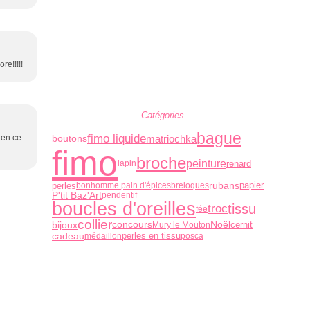
re!!!!!
Catégories
bague
fimo liquide
matriochka
 en ce
boutons
fimo
broche
peinture
renard
lapin
rubans
papier
perles
bonhomme pain d'épices
breloques
P'tit Baz'Art
pendentif
boucles d'oreilles
tissu
troc
fée
collier
bijoux
concours
Noël
cernit
Mury le Mouton
cadeau
perles en tissu
médaillon
posca