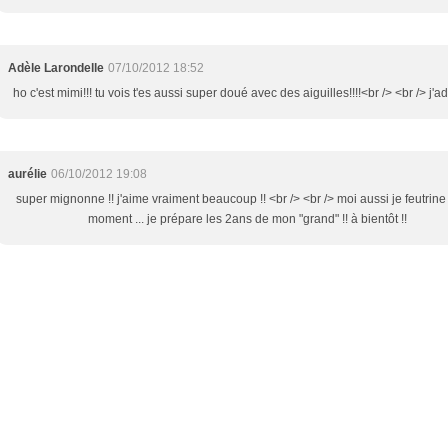
Adèle Larondelle
07/10/2012 18:52
ho c'est mimi!!! tu vois t'es aussi super doué avec des aiguilles!!!!<br /> <br /> j'ado
aurélie
06/10/2012 19:08
super mignonne !! j'aime vraiment beaucoup !! <br /> <br /> moi aussi je feutrine
moment ... je prépare les 2ans de mon "grand" !! à bientôt !!