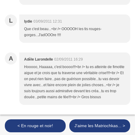
L
lydie
03/09/2011 12:31
Que c'est beau...<br /> OOOOOH les tis rouges-
gorges...J'adOOOre !!!!
A
Adèle Larondelle
02/09/2011 16:29
Hooooo, Haaaaa, c'est boooo!!!<br /> tu es atteinte de fimotite
aigue et je crois que tu traverse une véritable crise!!!!<br /> Et
on peut rien faire...pas de guérison possible...tu vas devoir
vivre avec...et faire encore plein de jolies choses...<br /> je
suis toujours aussi admirative devant tes créa...tu es trop
douée...petite mains de fée!!!<br /> Gros bisous
< En rouge et noir!
J'aime les Matriochkas... >