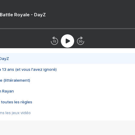
 Battle Royale - DayZ
 DayZ
 a 13 ans (et vous l'avez ignoré)
e (littéralement)
im Rayan
 toutes les règles
s les jeux vidéo
us choquant de Rockstar ? - Le scandale BULLY
e plus moche de Steam